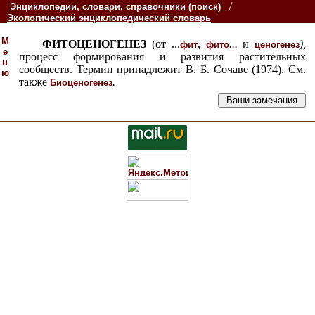
/
Энциклопедии, словари, справочники (поиск)
Экологический энциклопедический словарь
М
ФИТОЦЕНОГЕНЕЗ
(от ...
,
...
и
),
фит
фито
ценогенез
е
процесс формирования и развития растительных
н
сообществ. Термин принадлежит В. Б. Сочаве (1974). См.
ю
также
.
Биоценогенез