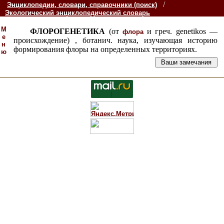
/
Энциклопедии, словари, справочники (поиск)
Экологический энциклопедический словарь
М
ФЛОРОГЕНЕТИКА
(от
и греч. genetikos —
флора
е
происхождение) , ботанич. наука, изучающая историю
н
формирования флоры на определенных территориях.
ю