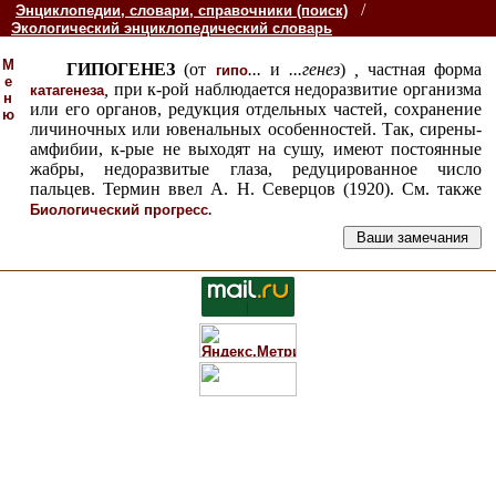
/
Энциклопедии, словари, справочники (поиск)
Экологический энциклопедический словарь
М
ГИПОГЕНЕЗ
(от
...
и
...
генез
)
,
частная форма
гипо
е
,
при к-рой наблюдается недоразвитие организма
катагенеза
н
или его органов, редукция отдельных частей, сохранение
ю
личиночных или ювенальных особенностей. Так, сирены-
амфибии, к-рые не выходят на сушу, имеют постоянные
жабры, недоразвитые глаза, редуцированное число
пальцев. Термин ввел А. Н. Северцов (1920). См. также
.
Биологический прогресс