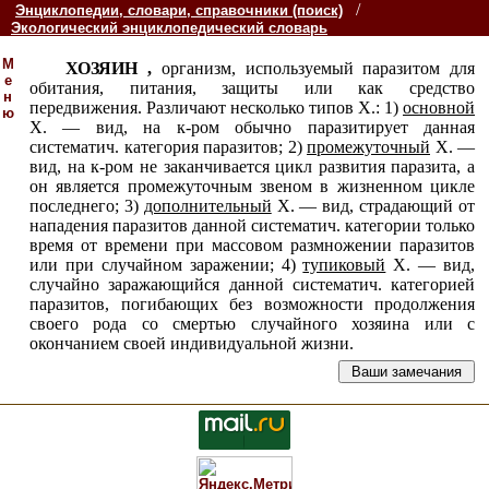
/
Энциклопедии, словари, справочники (поиск)
Экологический энциклопедический словарь
М
ХОЗЯИН ,
организм, используемый паразитом для
е
обитания, питания, защиты или как средство
н
передвижения. Различают несколько типов X.: 1)
основной
ю
X. — вид, на к-ром обычно паразитирует данная
систематич. категория паразитов; 2)
промежуточный
X. —
вид, на к-ром не заканчивается цикл развития паразита, а
он является промежуточным звеном в жизненном цикле
последнего; 3)
дополнительный
X. — вид, страдающий от
нападения паразитов данной систематич. категории только
время от времени при массовом размножении паразитов
или при случайном заражении; 4)
тупиковый
X. — вид,
случайно заражающийся данной систематич. категорией
паразитов, погибающих без возможности продолжения
своего рода со смертью случайного хозяина или с
окончанием своей индивидуальной жизни.