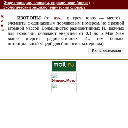
/
Энциклопедии, словари, справочники (поиск)
Экологический энциклопедический словарь
М
ИЗОТОПЫ
(от
...
и греч. topos — место) ,
изо
е
элементы с одинаковым порядковым номером, но с разной
н
атомной массой. Большинство радиоактивных И., важных
ю
для экологии, обладают энергией от 0,1 до 5 Мэв (чем
выше энергия радиоактивных И., тем больше
потенциальный ущерб для биологич. материала).