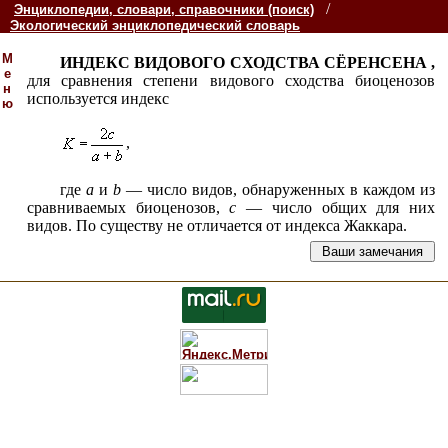
/
Энциклопедии, словари, справочники (поиск)
Экологический энциклопедический словарь
М
ИНДЕКС ВИДОВОГО СХОДСТВА СЁРЕНСЕНА ,
е
для сравнения степени видового сходства биоценозов
н
используется индекс
ю
,
где
а
и
b
— число видов, обнаруженных в каждом из
сравниваемых биоценозов,
с
— число общих для них
видов. По существу не отличается от индекса Жаккара.