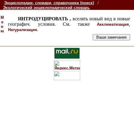
/
Энциклопедии, словари, справочники (поиск)
Экологический энциклопедический словарь
М
ИНТРОДУЦИРОВАТЬ ,
вселять новый вид в новые
е
географич. условия. См. также
,
Акклиматизация
н
.
Натурализация
ю