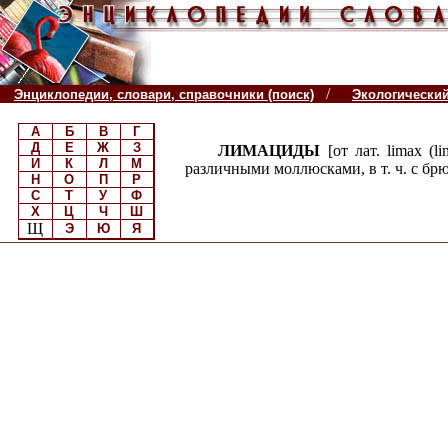
/
Энциклопедии, словари, справочники (поиск)
Экологически
А
Б
В
Г
Д
Е
Ж
З
ЛИМАЦИДЫ
[от лат. limax (l
И
К
Л
М
различными моллюсками, в т. ч. с бр
Н
О
П
Р
С
Т
У
Ф
Х
Ц
Ч
Ш
Щ
Э
Ю
Я