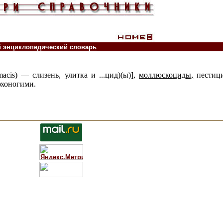
й энциклопедический словарь
imacis) — слизень, улитка и ...цид)(ы)],
моллюскоциды,
пестици
юхоногими.