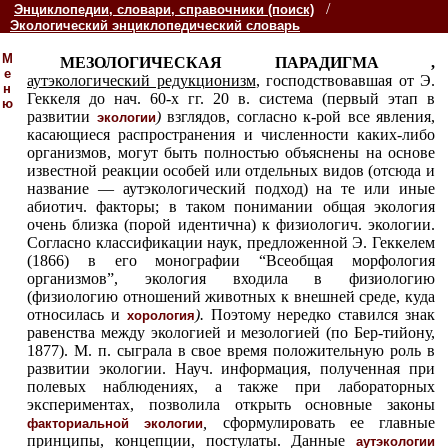
/
Энциклопедии, словари, справочники (поиск)
Экологический энциклопедический словарь
М
МЕЗОЛОГИЧЕСКАЯ ПАРАДИГМА ,
е
аутэкологический редукционизм
, господствовавшая от Э.
н
Геккеля до нач. 60-х гг. 20 в. система (первый этап в
ю
развитии
)
взглядов, согласно к-рой все явления,
экологии
касающиеся распространения и численности каких-либо
организмов, могут быть полностью объяснены на основе
известной реакции особей или отдельных видов (отсюда и
название — аутэкологический подход) на те или иные
абиотич. факторы; в таком понимании общая экология
очень близка (порой идентична) к физиологич. экологии.
Согласно классификации наук, предложенной Э. Геккелем
(1866) в его монографии “Всеобщая морфология
организмов”, экология входила в физиологию
(физиологию отношений животных к внешней среде, куда
относилась и
).
Поэтому нередко ставился знак
хорология
равенства между экологией и мезологией (по Бер-тийону,
1877). М. п. сыграла в свое время положительную роль в
развитии экологии. Науч. информация, полученная при
полевых наблюдениях, а также при лабораторных
экспериментах, позволила открыть основные законы
,
сформулировать ее главные
факториальной экологии
принципы, концепции, постулаты. Данные
аутэкологии