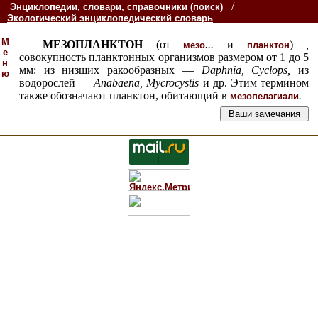
/
Энциклопедии, словари, справочники (поиск)
Экологический энциклопедический словарь
М
МЕЗОПЛАНКТОН
(от
...
и
)
,
мезо
планктон
е
совокупность планктонных организмов размером от 1 до 5
н
мм: из низших ракообразных —
Daphnia
,
Cyclops
,
из
ю
водорослей —
Anabaena
,
Mycrocystis
и др. Этим термином
также обозначают планктон, обитающий в
.
мезопелагиали