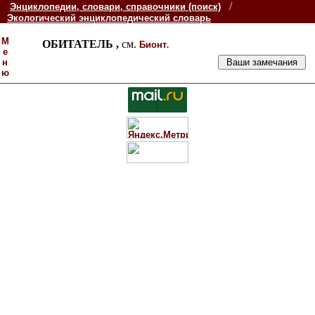
/
Энциклопедии, словари, справочники (поиск)
Экологический энциклопедический словарь
М
ОБИТАТЕЛЬ ,
см.
.
Бионт
е
н
ю