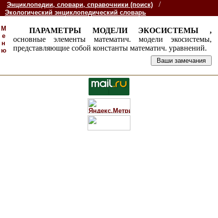
/
Энциклопедии, словари, справочники (поиск)
Экологический энциклопедический словарь
М
ПАРАМЕТРЫ МОДЕЛИ ЭКОСИСТЕМЫ ,
е
основные элементы математич. модели экосистемы,
н
представляющие собой константы математич. уравнений.
ю