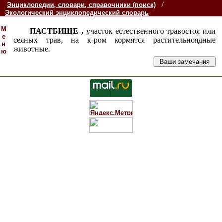
/
Энциклопедии, словари, справочники (поиск)
Экологический энциклопедический словарь
М
ПАСТБИЩЕ ,
участок естественного травостоя или
е
сеяных трав, на к-ром кормятся растительноядные
н
животные.
ю