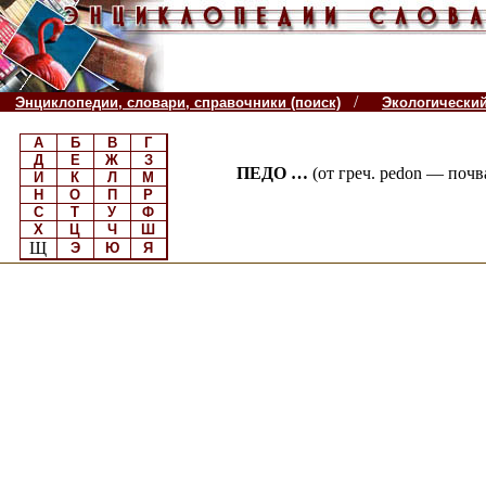
/
Энциклопедии, словари, справочники (поиск)
Экологически
А
Б
В
Г
Д
Е
Ж
З
ПЕДО …
(от греч. pedon — поч
И
К
Л
М
Н
О
П
Р
С
Т
У
Ф
Х
Ц
Ч
Ш
Щ
Э
Ю
Я