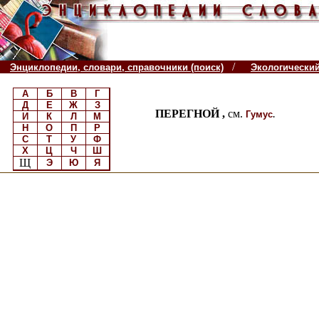
/
Энциклопедии, словари, справочники (поиск)
Экологически
А
Б
В
Г
Д
Е
Ж
З
ПЕРЕГНОЙ ,
см.
.
Гумус
И
К
Л
М
Н
О
П
Р
С
Т
У
Ф
Х
Ц
Ч
Ш
Щ
Э
Ю
Я