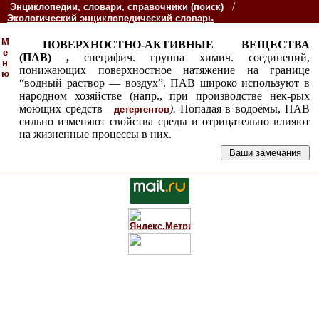
/
Энциклопедии, словари, справочники (поиск)
Экологический энциклопедический словарь
М
ПОВЕРХНОСТНО-АКТИВНЫЕ ВЕЩЕСТВА
е
(ПАВ) ,
специфич. группа химич. соединений,
н
понижающих поверхностное натяжение на границе
ю
“водный раствор — воздух”. ПАВ широко используют в
народном хозяйстве (напр., при производстве нек-рых
моющих средств—
).
Попадая в водоемы, ПАВ
детергентов
сильно изменяют свойства среды и отрицательно влияют
на жизненные процессы в них.