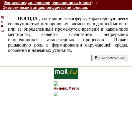
/
Энциклопедии, словари, справочники (поиск)
Экологический энциклопедический словарь
М
ПОГОДА
, состояние атмосферы, характеризующееся
е
совокупностью метеорологич. элементов в данный момент
н
или за определенный промежуток времени в какой-либо
ю
местности; является следствием непрерывно
изменяющихся атмосферных процессов. Играет
решающую роль в формировании окружающей среды,
особенно в наземных условиях.