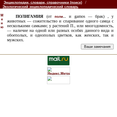
/
Энциклопедии, словари, справочники (поиск)
Экологический энциклопедический словарь
М
ПОЛИГАМИЯ
(от
...
и gamos — брак) , у
поли
е
животных — сожительство и спаривание одного самца с
н
несколькими самками; у растений П., или многодомность,
ю
— наличие на одной или разных особях данного вида и
обоеполых, и однополых цветков, как женских, так и
мужских.