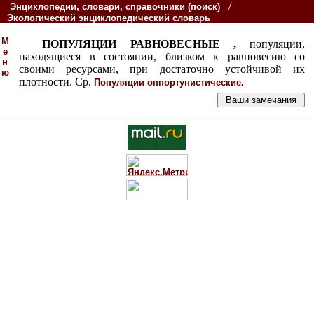
/
Энциклопедии, словари, справочники (поиск)
Экологический энциклопедический словарь
М
ПОПУЛЯЦИИ РАВНОВЕСНЫЕ ,
популяции,
е
находящиеся в состоянии, близком к равновесию со
н
своими ресурсами, при достаточно устойчивой их
ю
плотности. Ср.
.
Популяции оппортунистические