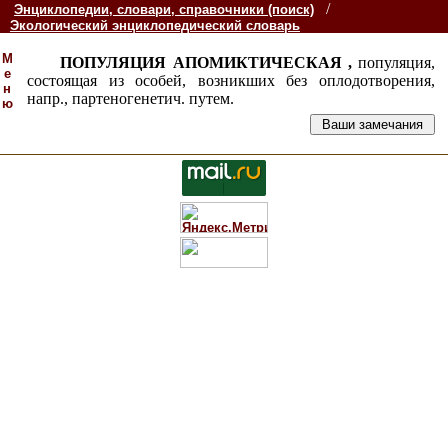
/
Энциклопедии, словари, справочники (поиск)
Экологический энциклопедический словарь
М
ПОПУЛЯЦИЯ АПОМИКТИЧЕСКАЯ ,
популяция,
е
состоящая из особей, возникших без оплодотворения,
н
напр., партеногенетич. путем.
ю