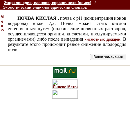
/
Энциклопедии, словари, справочники (поиск)
Экологический энциклопедический словарь
М
ПОЧВА КИСЛАЯ ,
почва с рН (концентрация ионов
е
водорода) ниже 7,2. Почва может стать кислой
н
естественным путем (подкисление почвенных растворов,
ю
осуществляющееся органич. кислотами, продуцируемыми
организмами) либо после выпадения
.
В
кислотных дождей
результате этого происходит резкое снижение плодородия
почв.