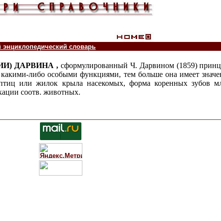
й энциклопедический словарь
И) ДАРВИНА ,
сформулированный Ч. Дарвином (1859) принц
 с какими-либо особыми функциями, тем больше она имеет знач
у птиц или жилок крыла насекомых, форма коренных зубов 
кации соотв. животных.