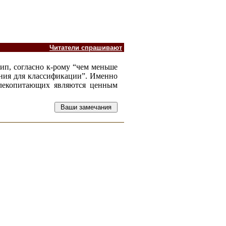
Читатели спрашивают
ип, согласно к-рому “чем меньше
ения для классификации”. Именно
млекопитающих являются ценным