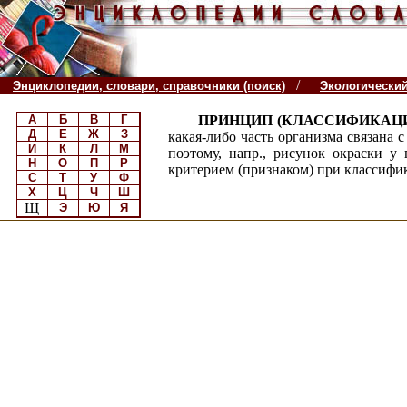
/
Энциклопедии, словари, справочники (поиск)
Экологически
А
Б
В
Г
ПРИНЦИП (КЛАССИФИКАЦИ
Д
Е
Ж
З
какая-либо часть организма связана
И
К
Л
М
поэтому, напр., рисунок окраски 
Н
О
П
Р
критерием (признаком) при классифи
С
Т
У
Ф
Х
Ц
Ч
Ш
Щ
Э
Ю
Я