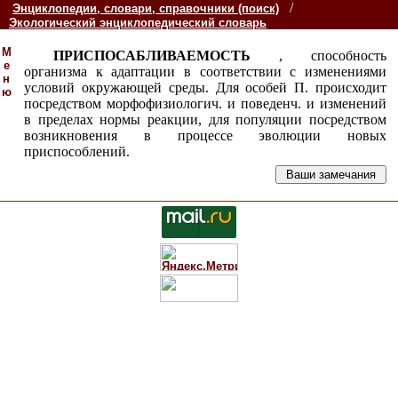
/
Энциклопедии, словари, справочники (поиск)
Экологический энциклопедический словарь
М
ПРИСПОСАБЛИВАЕМОСТЬ
, способность
е
организма к адаптации в соответствии с изменениями
н
условий окружающей среды. Для особей П. происходит
ю
посредством морфофизиологич. и поведенч. и изменений
в пределах нормы реакции, для популяции посредством
возникновения в процессе эволюции новых
приспособлений.