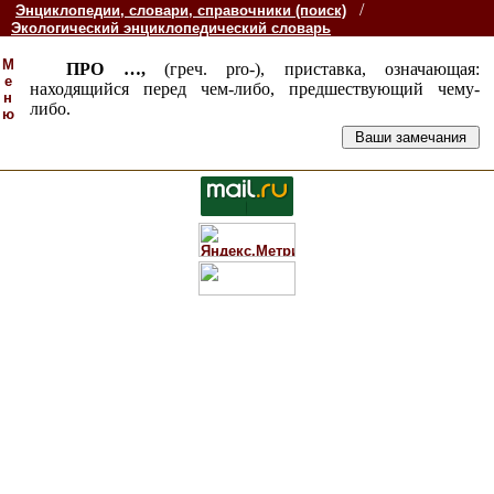
/
Энциклопедии, словари, справочники (поиск)
Экологический энциклопедический словарь
М
ПРО …,
(греч. pro-), приставка, означающая:
е
находящийся перед чем-либо, предшествующий чему-
н
либо.
ю