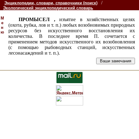
/
Энциклопедии, словари, справочники (поиск)
Экологический энциклопедический словарь
М
ПРОМЫСЕЛ ,
изъятие в хозяйственных целях
е
(охота, рубка, лов и т. п.) любых возобновимых природных
н
ресурсов без искусственного восстановления их
ю
количества. В последнее время П. сочетается с
применением методов искусственного их возобновления
(с помощью рыбоводных станций, искусственных
лесонасаждений и т. п.).