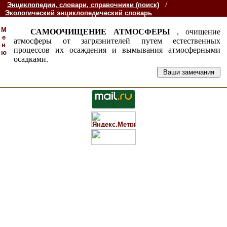
/
Энциклопедии, словари, справочники (поиск)
Экологический энциклопедический словарь
М
САМООЧИЩЕНИЕ АТМОСФЕРЫ
, очищение
е
атмосферы от загрязнителей путем естественных
н
процессов их осаждения и вымывания атмосферными
ю
осадками.