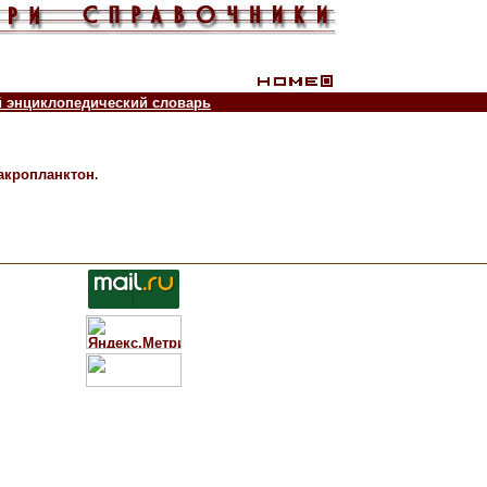
й энциклопедический словарь
.
акропланктон