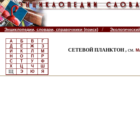
/
Энциклопедии, словари, справочники (поиск)
Экологически
А
Б
В
Г
Д
Е
Ж
З
СЕТЕВОЙ ПЛАНКТОН ,
см.
М
И
К
Л
М
Н
О
П
Р
С
Т
У
Ф
Х
Ц
Ч
Ш
Щ
Э
Ю
Я