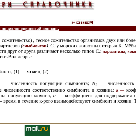
й энциклопедический словарь
— сожительство) , тесное сожительство организмов двух или более
партнеров
(
).
С. у
морских животных открыл К. Мёб
симбионтов
ти друг от друга различают несколько типов С.:
,
паразитизм
ком
тки-Вольтерры:
онт; (1) — хозяин, (2)
— численность популяции симбионта;
N
— численность
1
2
е численности соответственно симбионта и хозяина;
коэ
а —
 на популяцию хозяина;
b
— коэффициент для поддержания ос
 время, в течение к-рого взаимодействуют симбионт и хозяин.