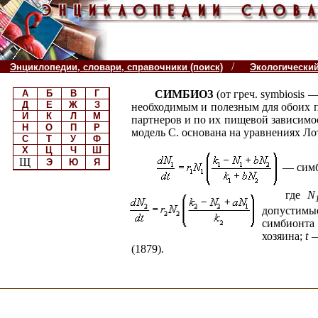
/
Энциклопедии, словари, справочники (поиск)
Экологически
А
Б
В
Г
СИМБИОЗ
(от греч. symbiosis 
Д
Е
Ж
З
необходимым и полезным для обоих 
И
К
Л
М
партнеров и по их пищевой зависимос
Н
О
П
Р
модель С. основана на уравнениях Ло
С
Т
У
Ф
Х
Ц
Ч
Ш
Щ
Э
Ю
Я
— симби
где
N
допустимы
симбионта
хозяина;
t
—
(1879).