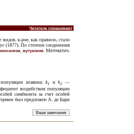
Читатели спрашивают
 видов, к-рое, как правило, стало
иус
(1877). По степени соединения
,
.
Математич.
менсализм
мутуализм
 популяции хозяина;
k
и
k
—
1
2
ффициент воздействия популяции
обей симбионта за счет особей
 Термин был предложен А. де Бари