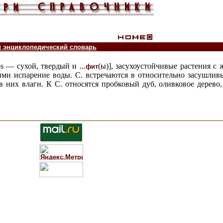
й энциклопедический словарь
ros — сухой, твердый и
...
(ы)],
засухоустойчивые растения с
фит
ми испарение воды. С. встречаются в относительно засушливы
в них влаги. К С. относятся пробковый дуб, оливковое дерево,