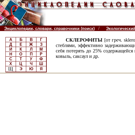
/
Энциклопедии, словари, справочники (поиск)
Экологически
А
Б
В
Г
СКЛЕРОФИТЫ
[от греч. skle
Д
Е
Ж
З
стеблями, эффективно задерживающи
И
К
Л
М
себя потерять до 25% содержащейся 
Н
О
П
Р
ковыль, саксаул и др.
С
Т
У
Ф
Х
Ц
Ч
Ш
Щ
Э
Ю
Я