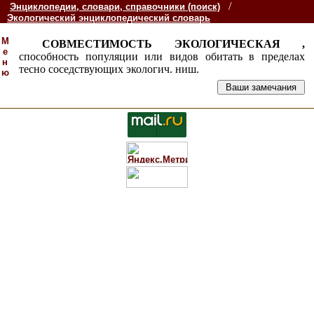
/
Энциклопедии, словари, справочники (поиск)
Экологический энциклопедический словарь
М
СОВМЕСТИМОСТЬ ЭКОЛОГИЧЕСКАЯ ,
е
способность популяции или видов обитать в пределах
н
тесно соседствующих экологич. ниш.
ю