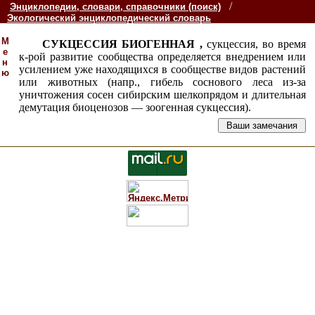
/
Энциклопедии, словари, справочники (поиск)
Экологический энциклопедический словарь
М
СУКЦЕССИЯ БИОГЕННАЯ ,
сукцессия, во время
е
к-рой развитие сообщества определяется внедрением или
н
усилением уже находящихся в сообществе видов растений
ю
или животных (напр., гибель соснового леса из-за
уничтожения сосен сибирским шелкопрядом и длительная
демутация биоценозов — зоогенная сукцессия).