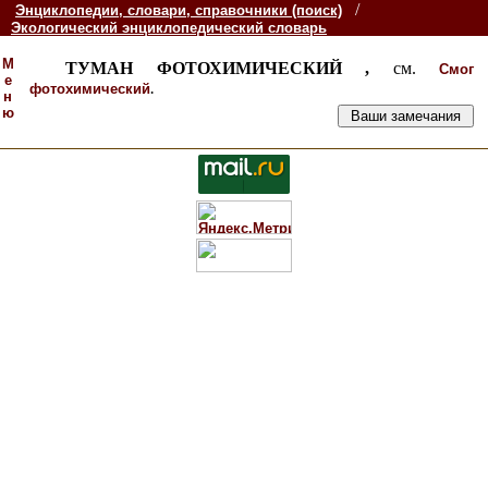
/
Энциклопедии, словари, справочники (поиск)
Экологический энциклопедический словарь
М
ТУМАН ФОТОХИМИЧЕСКИЙ ,
см.
Смог
е
.
фотохимический
н
ю