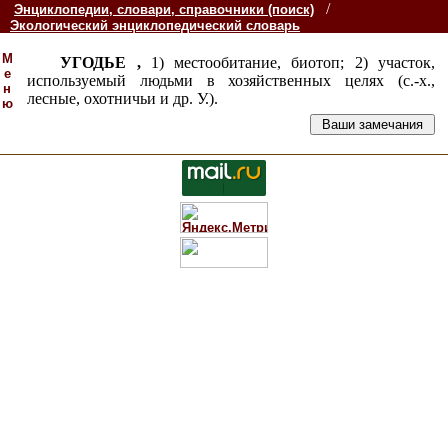
/
Энциклопедии, словари, справочники (поиск)
Экологический энциклопедический словарь
М
УГОДЬЕ ,
1) местообитание, биотоп; 2) участок,
е
используемый людьми в хозяйственных целях (с.-х.,
н
лесные, охотничьи и др. У.).
ю