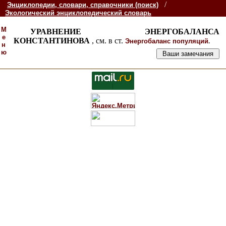
/
Энциклопедии, словари, справочники (поиск)
Экологический энциклопедический словарь
М
УРАВНЕНИЕ ЭНЕРГОБАЛАНСА
е
КОНСТАНТИНОВА
, см. в ст.
.
Энергобаланс популяций
н
ю