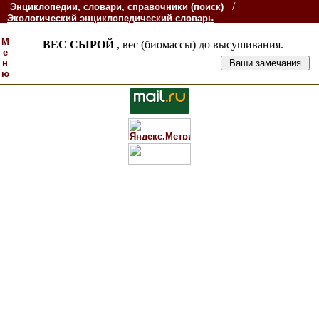
/
Энциклопедии, словари, справочники (поиск)
Экологический энциклопедический словарь
М
ВЕС СЫРОЙ
, вес (биомассы) до высушивания.
е
н
ю