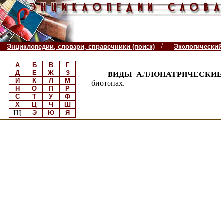
/
Энциклопедии, словари, справочники (поиск)
Экологически
А
Б
В
Г
Д
Е
Ж
З
ВИДЫ АЛЛОПАТРИЧЕСКИЕ
И
К
Л
М
биотопах.
Н
О
П
Р
С
Т
У
Ф
Х
Ц
Ч
Ш
Щ
Э
Ю
Я