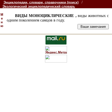
/
Энциклопедии, словари, справочники (поиск)
Экологический энциклопедический словарь
М
ВИДЫ МОНОЦИКЛИЧЕСКИЕ ,
виды животных с
е
одним поколением самцов в году.
н
ю