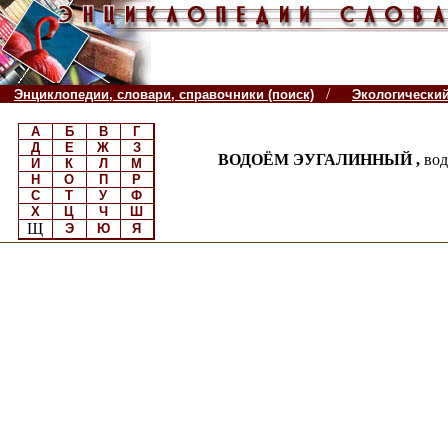
/
Энциклопедии, словари, справочники (поиск)
Экологически
А
Б
В
Г
Д
Е
Ж
З
ВОДОЁМ ЭУГАЛИННЫЙ ,
вод
И
К
Л
М
Н
О
П
Р
С
Т
У
Ф
Х
Ц
Ч
Ш
Щ
Э
Ю
Я