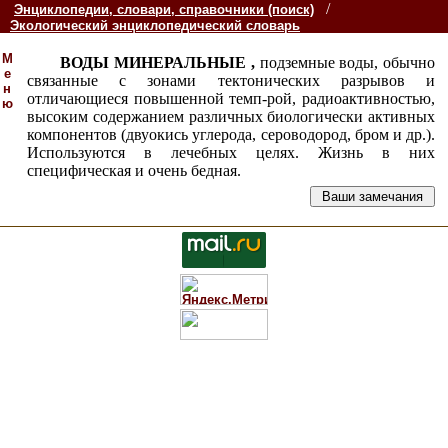
/
Энциклопедии, словари, справочники (поиск)
Экологический энциклопедический словарь
М
ВОДЫ МИНЕРАЛЬНЫЕ ,
подземные воды, обычно
е
связанные с зонами тектонических разрывов и
н
отличающиеся повышенной темп-рой, радиоактивностью,
ю
высоким содержанием различных биологически активных
компонентов (двуокись углерода, сероводород, бром и др.).
Используются в лечебных целях. Жизнь в них
специфическая и очень бедная.