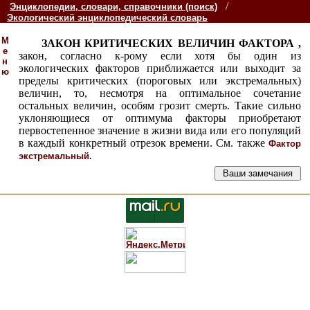
/
Энциклопедии, словари, справочники (поиск)
Экологический энциклопедический словарь
М
ЗАКОН КРИТИЧЕСКИХ ВЕЛИЧИН ФАКТОРА ,
е
закон, согласно к-рому если хотя бы один из
н
экологических факторов приближается или выходит за
ю
пределы критических (пороговых или экстремальных)
величин, то, несмотря на оптимальное сочетание
остальных величин, особям грозит смерть. Такие сильно
уклоняющиеся от оптимума факторы приобретают
первостепенное значение в жизни вида или его популяций
в каждый конкретный отрезок времени. См. также
Фактор
.
экстремальный