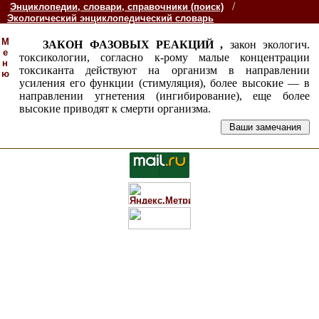
/
Энциклопедии, словари, справочники (поиск)
Экологический энциклопедический словарь
М
ЗАКОН ФАЗОВЫХ РЕАКЦИЙ ,
закон экологич.
е
токсикологии, согласно к-рому малые концентрации
н
токсиканта действуют на организм в направлении
ю
усиления его функции (стимуляция), более высокие — в
направлении угнетения (ингибирование), еще более
высокие приводят к смерти организма.