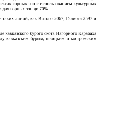
ксах горных зон с использованием культурных
адах горных зон до 70%.
 таких линий, как Витого 2067, Галиота 2597 и
е кавказского бурого скота Нагорного Карабаха
жду кавказским бурым, швицким и костромским