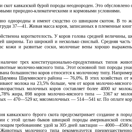
скот кавказской бурой породы неоднороден. Это обусловлено о
ковыми природно-климатическими и кормовыми условиями.
но однородны и имеют сходство со швицким скотом. В то же
груди 37—41. Живая масса коров, записанных в племенные книги
ственна короткотелость. У коров голова средней величины, ше
дней ширины. Таз широкий и несколько свислый. Средняя часть
пас кожи и развитые соски, молочные вены хорошо выражен
 наличие трех конституционально-продуктивных типов жив
вотные молочно-мясного типа. Этот основной тип породы унас
евана большинство коров относится к молочному типу. Наприме
Шаумяна Шаумянского района — 76,0%. В этих хозяйствах от ко
аивают молока на 23,5% больше, чем от коров молочно-мясного
овозрастных молочных коров составляет более 4000 кг молок
 3,78% жира, 898 коров молочно-мясного типа — 3367 кг моло
сных — 470—529 кг, мясомолочных — 514—541 кг. По оплате кор
я кавказского бурого скота предусматривает создание в пор
нии с этой целью быков швицкой породы американской селек
дующим требованиям: удой за 305 дней лактации — 4000—4500 
Животных молочного типа рекомендуется преимущественно 