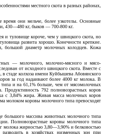
собенностями местного скота в разных районах,
 время они мельче, более узкотелы. Основные
, 430—480 кг, быков — 700-800 кг.
я и туловище короче, чем у швицкого скота, но
 туловища развита хорошо. Конечности крепкие.
ы, большой диаметр молочных колодцев. Кожа
отных — молочного, молочно-мясного и мясо-
ледован от исходного швицкого скота. Вместе с
р, в стаде колхоза имени Куйбышева Абовянского
ров за год надаивают более 4000 кг молока. В
 типа и на 61,1% больше, чем от мясомолочных
а. Продуктивность 792 полновозрастных коров
ка с 3,84% жира. Живая масса молочных коров
ма молоком коровы молочного типа превосходят
оде большого массива животных молочного типа
ции. Полновозрастные коровы молочного типа
кг молока жирностью 3,80—3,90% и белковостью
разводить в хозяйствах низменных зон при