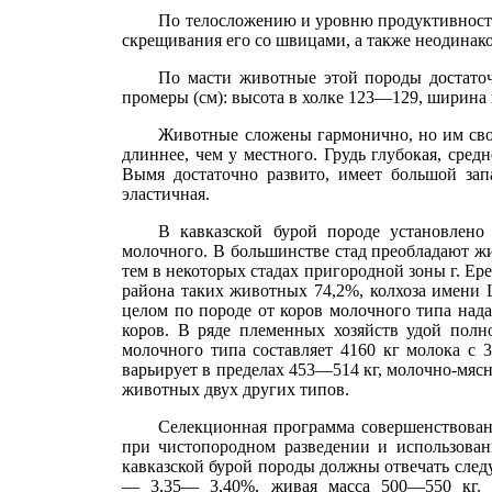
По телосложению и уровню продуктивности 
скрещивания его со швицами, а также неодина
По масти животные этой породы достаточ
промеры (см): высота в холке 123—129, ширина 
Животные сложены гармонично, но им свой
длиннее, чем у местного. Грудь глубокая, сре
Вымя достаточно развито, имеет большой за
эластичная.
В кавказской бурой породе установлено
молочного. В большинстве стад преобладают жи
тем в некоторых стадах пригородной зоны г. Ер
района таких животных 74,2%, колхоза имени 
целом по породе от коров молочного типа над
коров. В ряде племенных хозяйств удой полн
молочного типа составляет 4160 кг молока с
варьирует в пределах 453—514 кг, молочно-мя
животных двух других типов.
Селекционная программа совершенствовани
при чистопородном разведении и использова
кавказской бурой породы должны отвечать сле
— 3,35— 3,40%, живая масса 500—550 кг. 