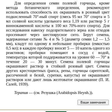
Для определения семян полевой горчицы, кроме
метода ботанического определения, рекомендуют
использовать способность их окрашивать в розовый цвет
подкисленный 70°-ный спирт (смесь 95 мл 70° спирта и 5
мл соляной кислоты удельного веса 1,19 или раствор 5 г
виннокаменной кислоты в 100 мл 70%-ного спирта). Для
исследования навеску подозрительного зерна или отходов
просеивают через шестиярусное сито. Берут семена,
задержанные ситами № 4 и № 5 (диаметр семян 1,2 — 1,5
мм), кладут по одному в небольшие пробирки (емкостью
0,5 мл); в каждую пробирку вносят 5 — 10 капель одного из
реактивов; пробирки помещают в сосуд с водой,
температура которой поддерживается на уровне 60 — 70° в
течение 20 — 30 минут. Семена полевой горчицы
окрашивают раствор в стойкий розовый цвет. Семена
других крестоцветных (рапса, репы, горчицы сарептской,
рассеченной и белой, сурепки, капусты) не окрашивают
растворов или дают лишь желтоватое окрашивание (П. И.
Салей, 1939).
Терапия
— (см. Резушка (Arabidopsis Heynh.)).