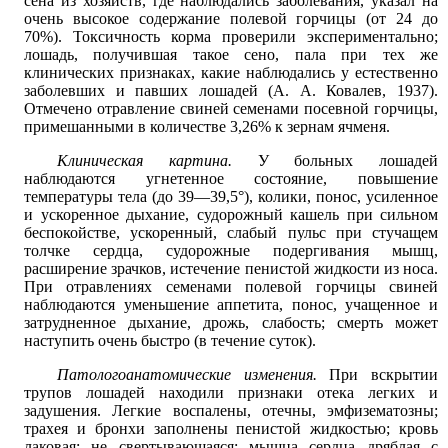
сена из хозяйств, где наблюдались заболевания, указал на
очень высокое содержание полевой горчицы (от 24 до
70%). Токсичность корма проверили экспериментально;
лошадь, получившая такое сено, пала при тех же
клинических признаках, какие наблюдались у естественно
заболевших и павших лошадей (А. А. Ковалев, 1937).
Отмечено отравление свиней семенами посевной горчицы,
примешанными в количестве 3,26% к зернам ячменя.
Клиническая картина.
У больных лошадей
наблюдаются угнетенное состояние, повышение
температуры тела (до 39—39,5°), колики, понос, усиленное
и ускоренное дыхание, судорожный кашель при сильном
беспокойстве, ускоренный, слабый пульс при стучащем
толчке сердца, судорожные подергивания мышц,
расширение зрачков, истечение пенистой жидкости из носа.
При отравлениях семенами полевой горчицы свиней
наблюдаются уменьшение аппетита, понос, учащенное и
затрудненное дыхание, дрожь, слабость; смерть может
наступить очень быстро (в течение суток).
Патологоанатомические изменения.
При вскрытии
трупов лошадей находили признаки отека легких и
задушения. Легкие воспалены, отечны, эмфизематозны;
трахея и бронхи заполнены пенистой жидкостью; кровь
лаковая; не свертывающаяся; мышца сердца дряблая с