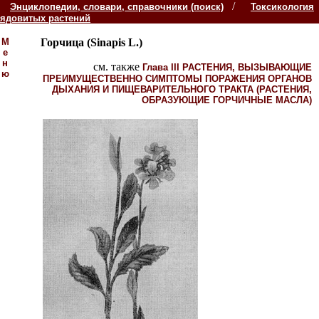
/
Энциклопедии, словари, справочники (поиск)
Токсикология
ядовитых растений
М
Горчица
(Sinapis L.)
е
н
см. также
Глава III РАСТЕНИЯ, ВЫЗЫВАЮЩИЕ
ю
ПРЕИМУЩЕСТВЕННО СИМПТОМЫ ПОРАЖЕНИЯ ОРГАНОВ
ДЫХАНИЯ И ПИЩЕВАРИТЕЛЬНОГО ТРАКТА (РАСТЕНИЯ,
ОБРАЗУЮЩИЕ ГОРЧИЧНЫЕ МАСЛА)