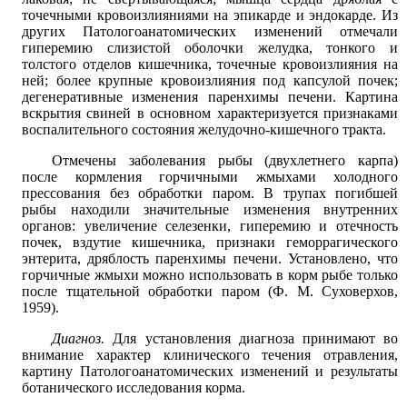
точечными кровоизлияниями на эпикарде и эндокарде. Из
других Патологоанатомических изменений отмечали
гиперемию слизистой оболочки желудка, тонкого и
толстого отделов кишечника, точечные кровоизлияния на
ней; более крупные кровоизлияния под капсулой почек;
дегенеративные изменения паренхимы печени. Картина
вскрытия свиней в основном характеризуется признаками
воспалительного состояния желудочно-кишечного тракта.
Отмечены заболевания рыбы (двухлетнего карпа)
после кормления горчичными жмыхами холодного
прессования без обработки паром. В трупах погибшей
рыбы находили значительные изменения внутренних
органов: увеличение селезенки, гиперемию и отечность
почек, вздутие кишечника, признаки геморрагического
энтерита, дряблость паренхимы печени. Установлено, что
горчичные жмыхи можно использовать в корм рыбе только
после тщательной обработки паром (Ф. М. Суховерхов,
1959).
Диагноз.
Для установления диагноза принимают во
внимание характер клинического течения отравления,
картину Патологоанатомических изменений и результаты
ботанического исследования корма.