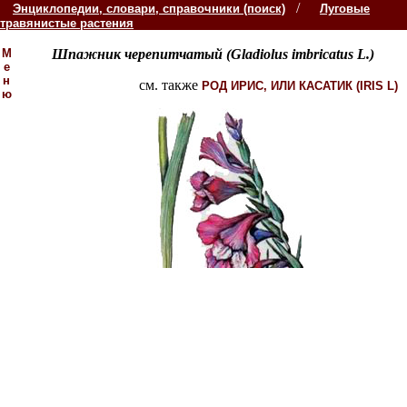
/
Энциклопедии, словари, справочники (поиск)
Луговые
травянистые растения
М
Шпажник черепитчатый (Gladiolus imbricatus L.)
е
н
см. также
РОД ИРИС, ИЛИ КАСАТИК (IRIS L)
ю