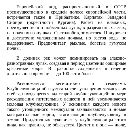
Европейский вид, распространенный в СССР
преимущественно в средней полосе европейской части,
встречается также в Прибалтике, Карпатах, Западной
Сибири (окрестности Кургана). Растет на влажных,
преимущественно пойменных лугах, в разреженных лесах,
на полянах и опушках. Светолюбив, зимостоек. Приурочен
к достаточно увлажненным почвам, но застоя воды не
выдерживает. Предпочитает рыхлые, богатые гумусом
почвы.
В долинах рек может доминировать на злаково-
разнотравных лугах, создавая в период цветения обширные
красочные ковры. В травостое сохраняется в течение
длительного времени — до 100 лет и более.
Размножается вегетативно и семенами.
Клубнелуковица образуется за счет утолщения междоузлия
стебля, находящегося над старой клубнелуковицей: по мере
расходования питательных веществ в ней увеличивается
молодая клубнелуковица. У основания каждого нового
такого утолщенного междоузлия закладываются и новые
контрактильные корни, втягивающие клубнелуковицу в
землю. Придаточных луковичек у клубнелуковицы этого
вида, как правило, не образуется. Цветет в июне — июле,