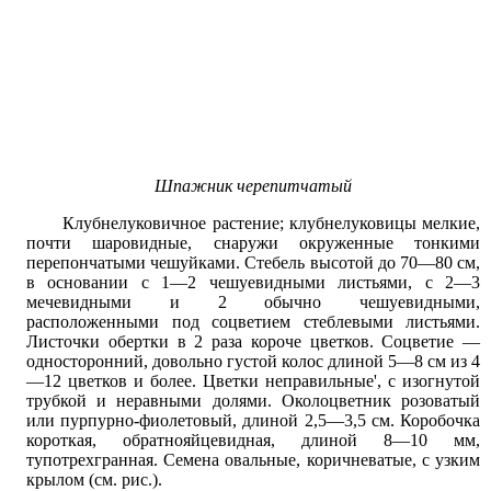
Шпажник черепитчатый
Клубнелуковичное растение; клубнелуковицы мелкие,
почти шаровидные, снаружи окруженные тонкими
перепончатыми чешуйками. Стебель высотой до 70—80 см,
в основании с 1—2 чешуевидными листьями, с 2—3
мечевидными и 2 обычно чешуевидными,
расположенными под соцветием стеблевыми листьями.
Листочки обертки в 2 раза короче цветков. Соцветие —
односторонний, довольно густой колос длиной 5—8 см из 4
—12 цветков и более. Цветки неправильные', с изогнутой
трубкой и неравными долями. Околоцветник розоватый
или пурпурно-фиолетовый, длиной 2,5—3,5 см. Коробочка
короткая, обратнояйцевидная, длиной 8—10 мм,
тупотрехгранная. Семена овальные, коричневатые, с узким
крылом (см. рис.).