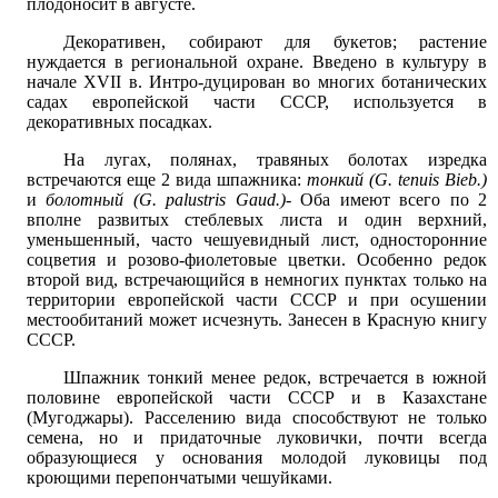
плодоносит в августе.
Декоративен, собирают для букетов; растение
нуждается в региональной охране. Введено в культуру в
начале XVII в. Интро-дуцирован во многих ботанических
садах европейской части СССР, используется в
декоративных посадках.
На лугах, полянах, травяных болотах изредка
встречаются еще 2 вида шпажника:
тонкий (G. tenuis Bieb.)
и
болотный (G. palustris Gaud.)-
Оба имеют всего по 2
вполне развитых стеблевых листа и один верхний,
уменьшенный, часто чешуевидный лист, односторонние
соцветия и розово-фиолетовые цветки. Особенно редок
второй вид, встречающийся в немногих пунктах только на
территории европейской части СССР и при осушении
местообитаний может исчезнуть. Занесен в Красную книгу
СССР.
Шпажник тонкий менее редок, встречается в южной
половине европейской части СССР и в Казахстане
(Мугоджары). Расселению вида способствуют не только
семена, но и придаточные луковички, почти всегда
образующиеся у основания молодой луковицы под
кроющими перепончатыми чешуйками.