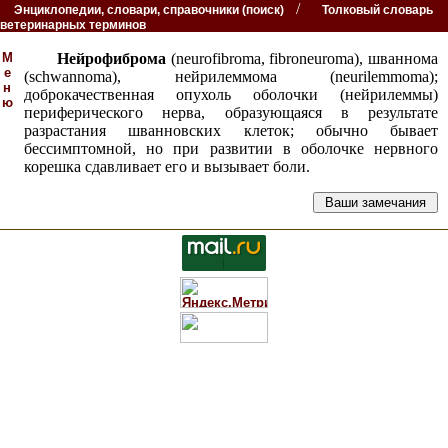
/
Энциклопедии, словари, справочники (поиск)
Толковый словарь
ветеринарных терминов
М
Нейрофиброма
(neurofibroma, fibroneuroma), шваннома
е
(schwannoma), нейрилеммома (neurilemmoma);
н
доброкачественная опухоль оболочки (нейрилеммы)
ю
периферического нерва, образующаяся в результате
разрастания шванновских клеток; обычно бывает
бессимптомной, но при развитии в оболочке нервного
корешка сдавливает его и вызывает боли.