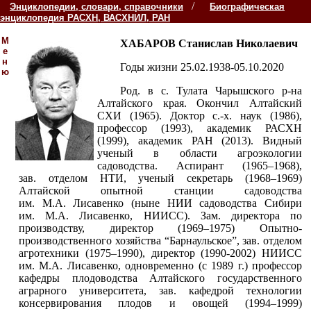
/
Энциклопедии, словари, справочники
Биографическая
энциклопедия РАСХН, ВАСХНИЛ, РАН
М
ХАБАРОВ Станислав Николаевич
е
н
Годы жизни 25.02.1938-05.10.2020
ю
Род. в с. Тулата Чарышского р-на
Алтайского края. Окончил Алтайский
СХИ (1965). Доктор с.-х. наук (1986),
профессор (1993), академик РАСХН
(1999), академик РАН (2013). Видный
ученый в области агроэкологии
садоводства. Аспирант (1965–1968),
зав. отделом НТИ, ученый секретарь (1968–1969)
Алтайской опытной станции садоводства
им. М.А. Лисавенко (ныне НИИ садоводства Сибири
им. М.А. Лисавенко, НИИСС). Зам. директора по
производству, директор (1969–1975) Опытно-
производственного хозяйства “Барнаульское”, зав. отделом
агротехники (1975–1990), директор (1990-2002) НИИСС
им. М.А. Лисавенко, одновременно (с 1989 г.) профессор
кафедры плодоводства Алтайского государственного
аграрного университета, зав. кафедрой технологии
консервирования плодов и овощей (1994–1999)