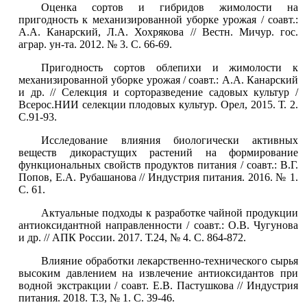
Оценка сортов и гибридов жимолости на
пригодность к механизированной уборке урожая / соавт.:
А.А. Канарский, Л.А. Хохрякова // Вестн. Мичур. гос.
аграр. ун-та. 2012. № 3. С. 66-69.
Пригодность сортов облепихи и жимолости к
механизированной уборке урожая / соавт.: А.А. Канарский
и др. // Селекция и сорторазведение садовых культур /
Всерос.НИИ селекции плодовых культур. Орел, 2015. Т. 2.
С.91-93.
Исследование влияния биологически активных
веществ дикорастущих растений на формирование
функциональных свойств продуктов питания / соавт.: В.Г.
Попов, Е.А. Рубашанова // Индустрия питания. 2016. № 1.
С. 61.
Актуальные подходы к разработке чайной продукции
антиоксидантной направленности / соавт.: О.В. Чугунова
и др. // АПК России. 2017. Т.24, № 4. С. 864-872.
Влияние обработки лекарственно-технического сырья
высоким давлением на извлечение антиоксидантов при
водной экстракции / соавт. Е.В. Пастушкова // Индустрия
питания. 2018. Т.3, № 1. С. 39-46.