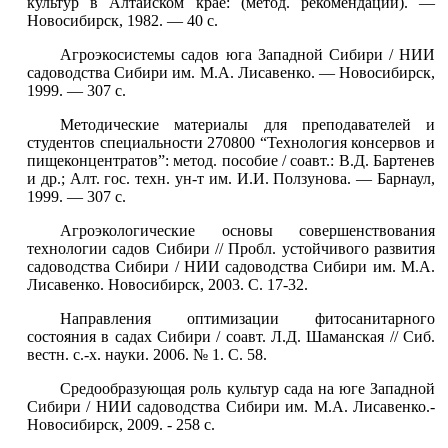
культур в Алтайском крае: (метод. рекомендации). —
Новосибирск, 1982. — 40 с.
Агроэкосистемы садов юга Западной Сибири / НИИ
садоводства Сибири им. М.А. Лисавенко. — Новосибирск,
1999. — 307 с.
Методические материалы для преподавателей и
студентов специальности 270800 “Технология консервов и
пищеконцентратов”: метод. пособие / соавт.: В.Д. Бартенев
и др.; Алт. гос. техн. ун-т им. И.И. Ползунова. — Барнаул,
1999. — 307 с.
Агроэкологические основы совершенствования
технологии садов Сибири // Пробл. устойчивого развития
садоводства Сибири / НИИ садоводства Сибири им. М.А.
Лисавенко. Новосибирск, 2003. С. 17-32.
Направления оптимизации фитосанитарного
состояния в садах Сибири / соавт. Л.Д. Шаманская // Сиб.
вестн. с.-х. науки. 2006. № 1. С. 58.
Средообразующая роль культур сада на юге Западной
Сибири / НИИ садоводства Сибири им. М.А. Лисавенко.-
Новосибирск, 2009. - 258 с.