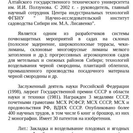
Алтайского государственного технического университета
им. И.И. Ползунова. С 2002 г. - руководитель, главный
научный сотрудник Центра индустриальных технологий
ФГБНУ " Научно-исследовательский институт
садоводства Сибири им. М.А. Лисавенко".
Является одним из разработчиков системы
почвозащитных мероприятий в садах на склонах
(полосное задернение, широкополосные террасы, чеки-
лиманы, склоновые многоярусные лиманы мелкого
затопления и др.); прогрессивных агроэкоценозов садов
для метельных и снежных районов Сибири; технологий
возделывания черной смородины, плантаций облепихи,
промышленного производства посадочного материала
черной смородины и др.
Заслуженный деятель науки Российской Федерации
(1998), лауреат Государственной премии СССР в области
науки и техники (1981). Награжден 3 медалями СССР,
почетными грамотами МСХ РСФСР, МСХ СССР, МСХ и
продовольствия РФ, ВДНХ СССР. Опубликовано более
400 научных трудов, в том числе 6 книг и брошюр, из них
2 монографии. Имеет 30 патентов на изобретения.
Лит.: Закладка и возделывание плодовых и ягодных