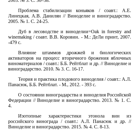
2003. № 3. С. 36–38.
Проблема стабилизации коньяков / соавт.: А.Е.
Линецкая, А.В. Данилян // Виноделие и виноградарство.
2005. № 1. С. 24-25.
Дуб в лесоводстве и виноделии=Oak in forestry and
winemaking / соавт. В.В. Коровин. - М.: ДеЛи принт, 2007.
-479 с.
Влияние штаммов дрожжей и биологических
активаторов на процесс вторичного брожения яблочных
виноматериалов / соавт.: Б.Б. Рейтблат и др. // Виноделие и
виноградарство. 2010. № 3. С. 16-17.
Теория и практика плодового виноделия / соавт.: А.Л.
Панасюк, Б.Б. Рейтблат. - М., 2012. - 393 с.
О состоянии виноградарства и виноделия Российской
Федерации // Виноделие и виноградарство. 2013. № 1. С.
4.
Изотопные характеристики этонола вин из
российского винограда / соавт.: А.Л. Панасюк и др. //
Виноделие и виноградарство. 2015. № 4. С. 8-13.