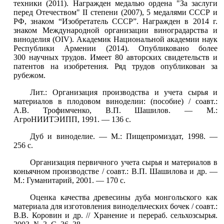
техники (2011). Награжден медалью ордена "За заслуги
перед Отечеством" II степени (2007), 5 медалями СССР и
РФ, знаком “Изобретатель СССР”. Награжден в 2014 г.
знаком Международной организации виноградарства и
виноделия (OIV). Академик Национальной академии наук
Республики Армении (2014). Опубликовано более
300 научных трудов. Имеет 80 авторских свидетельств и
патентов на изобретения. Ряд трудов опубликован за
рубежом.
Лит.: Организация производства и учета сырья и
материалов в плодовом виноделии: (пособие) / соавт.:
А.В. Трофимченко, В.П. Шашилов. — М.:
АгроНИИТЭИПП, 1991. — 136 с.
Дуб и виноделие. — М.: Пищепромиздат, 1998. —
256 с.
Организация первичного учета сырья и материалов в
коньячном производстве / соавт.: В.П. Шашилова и др. —
М.: Гуманитарий, 2001. — 170 с.
Оценка качества древесины дуба монгольского как
материала для изготовления винодельческих бочек / соавт.:
В.В. Коровин и др. // Хранение и перераб. сельхозсырья.