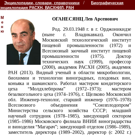
/
Энциклопедии, словари, справочники
Биографическая
энциклопедия РАСХН, ВАСХНИЛ, РАН
М
ОГАНЕСЯНЦ Лев Арсенович
е
н
Род. 29.03.1948 г. в г. Орджоникидзе
ю
(ныне г. Владикавказ). Окончил
Московский технологический институт
пищевой промышленности (1972) и
Всесоюзный заочный институт пищевой
промышленности (1975). Доктор
технических наук (1999), профессор
(2000), академик РАСХН (2005), академик
РАН (2013). Видный ученый в области микробиологии,
биохимии и технологии виноградных, плодовых вин,
коньяка и шаманского. Работал мастером кондитерского
цеха “Молдхлебпрома” (1972–1973); мастером
безалкогольного цеха (1974–1976), г. Щелково Московской
обл. Инженер-технолог, старший инженер (1976–1978)
Всесоюзного объединения “Союзплодопром”
Министерства сельского хозяйства СССР; младший
научный сотрудник (1978–1985), заведующий сектором
(1985–1986) Московского филиала ВНИИ виноградарства
и виноделия “Магарач”; заведующий отделом (1986–1989),
заместитель директора (1989–2002), директор (с 2002 г.)