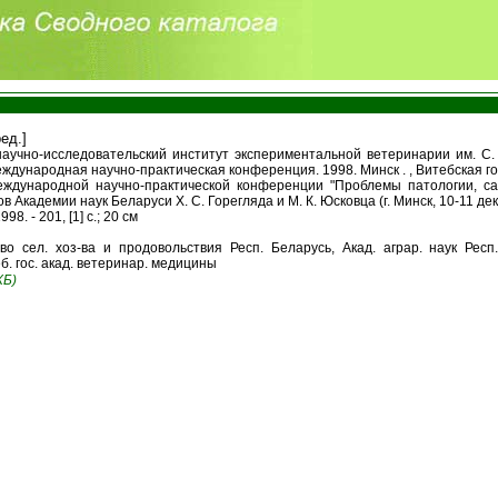
ред.]
аучно-исследовательский институт экспериментальной ветеринарии им. С. 
еждународная научно-практическая конференция. 1998. Минск . , Витебская
дународной научно-практической конференции "Проблемы патологии, сан
Академии наук Беларуси Х. С. Горегляда и М. К. Юсковца (г. Минск, 10-11 декабр
998. - 201, [1] с.; 20 см
во сел. хоз-ва и продовольствия Респ. Беларусь, Акад. аграр. наук Респ.
. гос. акад. ветеринар. медицины
ХБ)