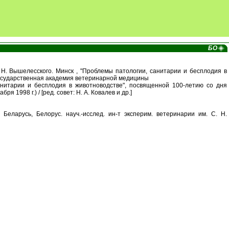
БО
Н. Вышелесского. Минск , "Проблемы патологии, санитарии и бесплодия в
 государственная академия ветеринарной медицины
итарии и бесплодия в животноводстве", посвященной 100-летию со дня
я 1998 г.) / [ред. совет: Н. А. Ковалев и др.]
 Беларусь, Белорус. науч.-исслед. ин-т эксперим. ветеринарии им. С. Н.