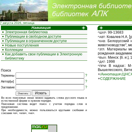
7 августа 2026, пятница
Навигация
Электронная библиотека
99-13683
^ШХР:
Публикации в свободном доступе
[
Ковалев Н.А.
^АВТ:
Публикации в ограниченном доступе
Белорусский н
^КАВ:
животноводстве", м
Новые поступления
Материалы меж
Коллекции
^ЗГЛ:
рождения академиков 
Как добавить свои публикации в Электронную
Минск: [б. и.], 1
^ВЫХ:
библиотеку
1998
^ДАТ:
В надзаг.: М-
^ПРМ:
Вышелесского, Витеб
Поиск
+
/Аннотация (ЦНС
?
Термины
+
СОДЕРЖАНИЕ
?
Автор[ы]
?
Заглавие
Во всех поисковых окнах можно задавать слова русского языка в
естественной форме в нужном порядке.
Поисковая система ведет поиск с учетом порядка слов в
предложении.
При необходимости, можно пользоваться круглыми скобками и
союзами «и», «или», «не».