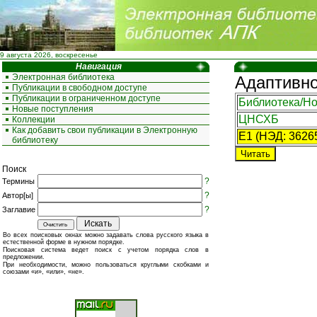
9 августа 2026, воскресенье
Навигация
Электронная библиотека
Адаптивно
Публикации в свободном доступе
Публикации в ограниченном доступе
Библиотека/Но
Новые поступления
ЦНСХБ
Коллекции
Как добавить свои публикации в Электронную
E1 (НЭД: 3626
библиотеку
Поиск
?
Термины
?
Автор[ы]
?
Заглавие
Во всех поисковых окнах можно задавать слова русского языка в
естественной форме в нужном порядке.
Поисковая система ведет поиск с учетом порядка слов в
предложении.
При необходимости, можно пользоваться круглыми скобками и
союзами «и», «или», «не».