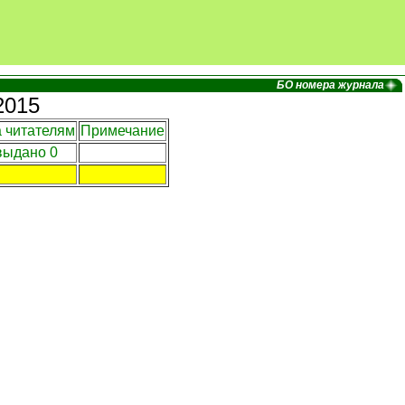
БО номера журнала
2015
 читателям
Примечание
выдано 0