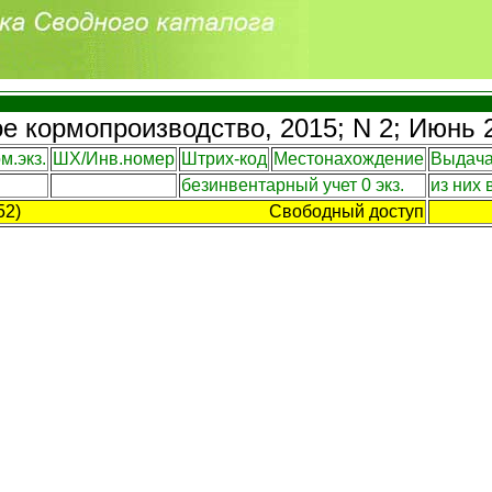
е кормопроизводство, 2015; N 2; Июнь 
м.экз.
ШХ/Инв.номер
Штрих-код
Местонахождение
Выдача
безинвентарный учет 0 экз.
из них 
52)
Свободный доступ