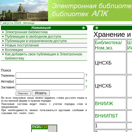
7 августа 2026, пятница
Навигация
Электронная библиотека
Хранение и
Публикации в свободном доступе
Публикации в ограниченном доступе
Библиотека/
Ш
Новые поступления
Ном.экз.
И
Коллекции
Как добавить свои публикации в Электронную
библиотеку
ЦНСХБ
Поиск
?
Термины
?
Автор[ы]
ЦНСХБ
?
Заглавие
Во всех поисковых окнах можно задавать слова русского языка в
естественной форме в нужном порядке.
ВНИИЖ
Поисковая система ведет поиск с учетом порядка слов в
предложении.
При необходимости, можно пользоваться круглыми скобками и
союзами «и», «или», «не».
ВНИИПБТ
1