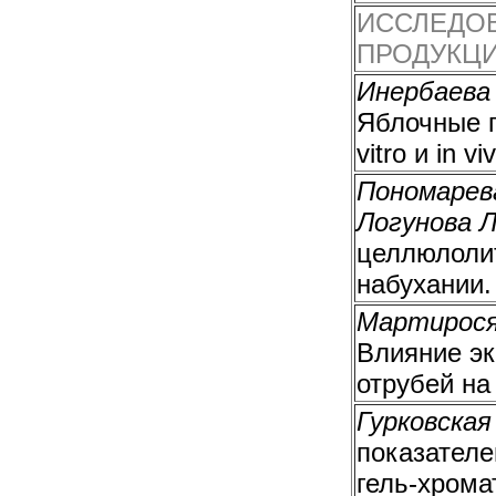
ИССЛЕДОВ
ПРОДУКЦИ
Инербаева 
Яблочные г
vitro и in vi
Пономарева
Логунова Л
целлюлолит
набухании.
Мартиросян
Влияние эк
отрубей на
Гурковская
показателе
гель-хрома