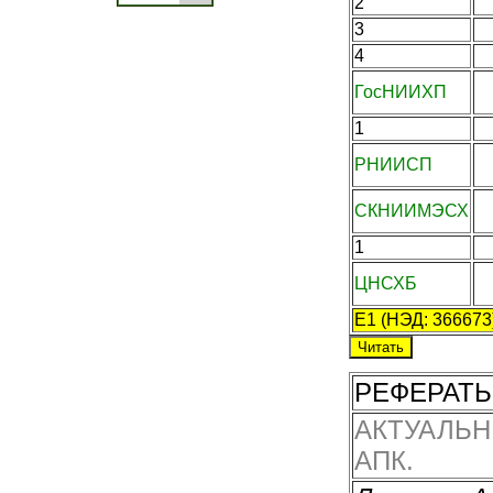
2
3
4
ГосНИИХП
1
РНИИСП
СКНИИМЭСХ
1
ЦНСХБ
E1 (НЭД: 366673
РЕФЕРАТЫ
АКТУАЛЬН
АПК.