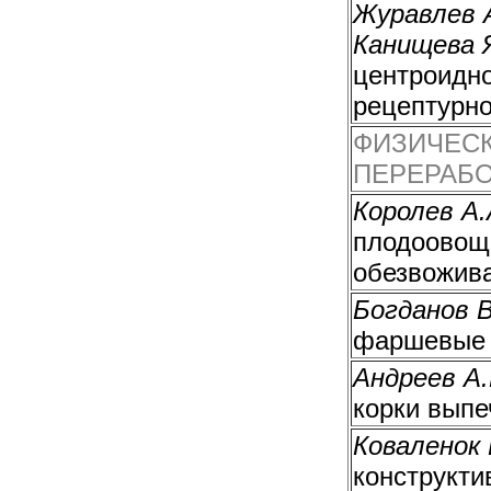
Журавлев А
Канищева 
центроидн
рецептурно
ФИЗИЧЕСК
ПЕРЕРАБО
Королев А.
плодоовощ
обезвожив
Богданов В
фаршевые 
Андреев А.
корки выпе
Коваленок 
конструкти